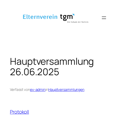
Zum
Inhalt
springen
Hauptversammlung
26.06.2025
Verfasst von
ev-admin
in
Hauptversammlungen
Protokoll