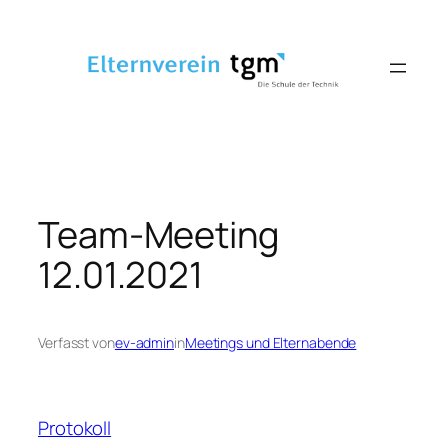
Zum
Inhalt
springen
Team-Meeting
12.01.2021
Verfasst von
ev-admin
in
Meetings und Elternabende
Protokoll